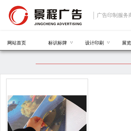
广告印制服务
网站首页
标识标牌
设计印刷
展