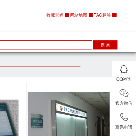
收藏景程
网站地图
TAG标签
搜 索
QQ咨询
官方微信
联系电话