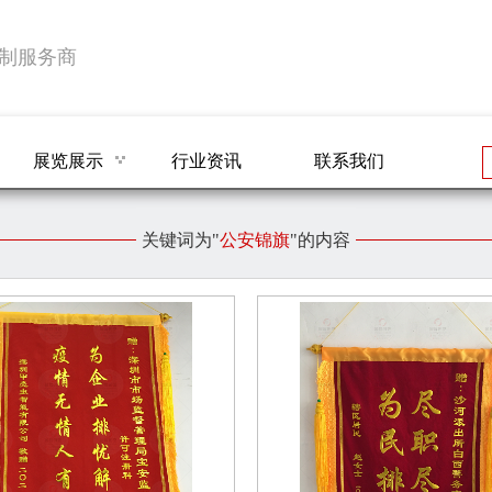
制服务商
展览展示
行业资讯
联系我们
关键词为"
公安锦旗
"的内容