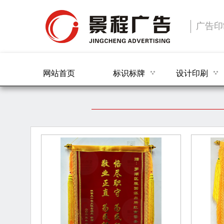
广告印
网站首页
标识标牌
设计印刷